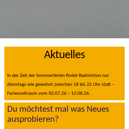
Aktuelles
In der Zeit der Sommerferien findet Badminton nur
dienstags wie gewohnt zwischen 18 bis 22 Uhr statt –
Ferienzeitraum vom 02.07.26 – 12.08.26.
Du möchtest mal was Neues
ausprobieren?