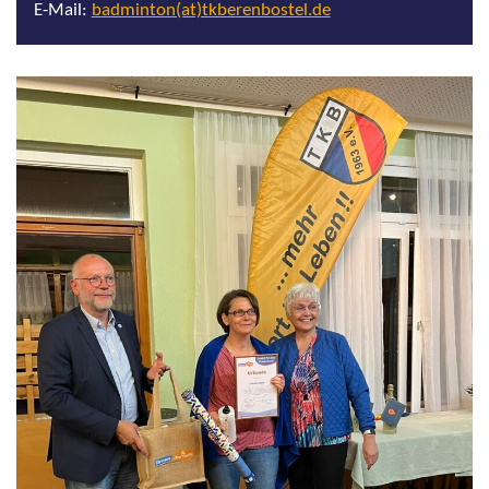
E-Mail:
badminton(at)tkberenbostel.de