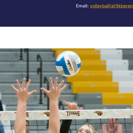
Email:
volleyball(at)tkbere