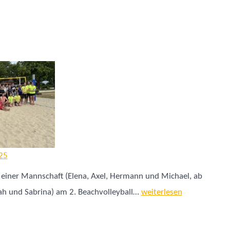
25
einer Mannschaft (Elena, Axel, Hermann und Michael, ab
Beachvolleyball
rah und Sabrina) am 2. Beachvolleyball…
weiterlesen
Fun
Cup