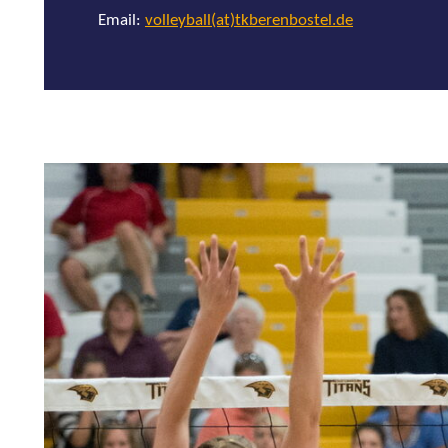
Email:
volleyball(at)tkberenbostel.de