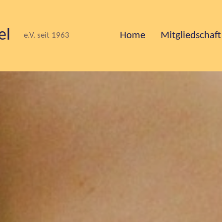
el
Home
Mitgliedschaft
e.V. seit 1963