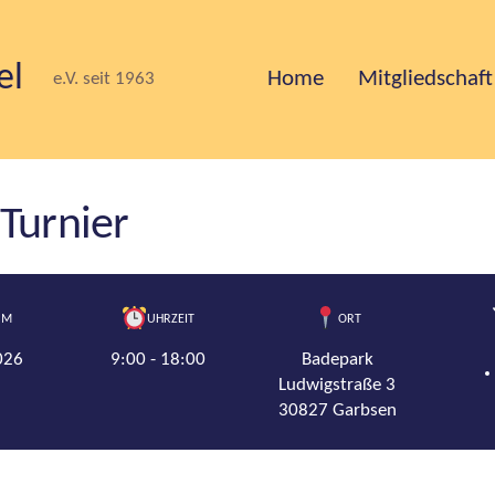
el
Home
Mitgliedschaft
e.V. seit 1963
Turnier
UM
UHRZEIT
ORT
026
9:00 - 18:00
Badepark
Ludwigstraße 3
30827 Garbsen