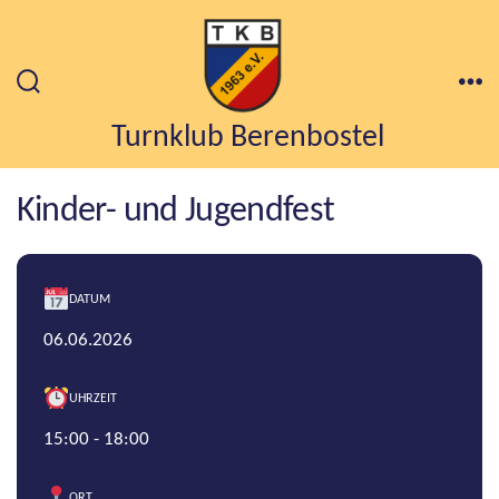
Zum
Inhalt
springen
Suche
Me
ein-/ausblenden
Turnklub Berenbostel
Kinder- und Jugendfest
DATUM
06.06.2026
UHRZEIT
15:00 - 18:00
ORT