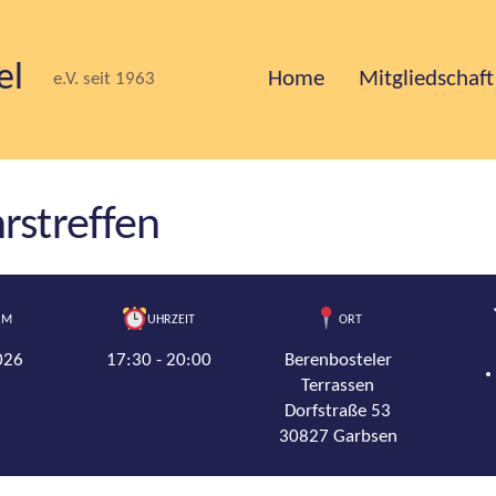
el
Home
Mitgliedschaft
e.V. seit 1963
rstreffen
UM
UHRZEIT
ORT
026
17:30 - 20:00
Berenbosteler
Terrassen
Dorfstraße 53
30827 Garbsen