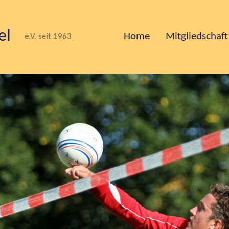
el
Home
Mitgliedschaft
e.V. seit 1963