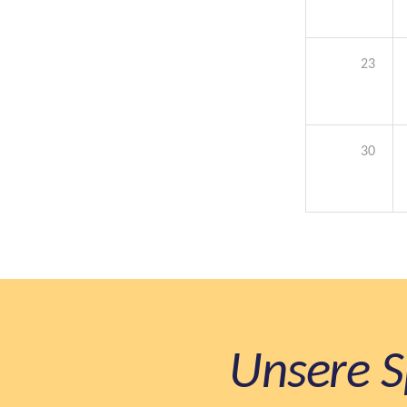
23
30
Unsere S