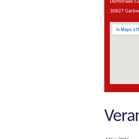
Dorfstraße 5
30827 Garbs
Vera