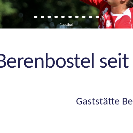
Faustball
erenbostel seit
Gaststätte Be