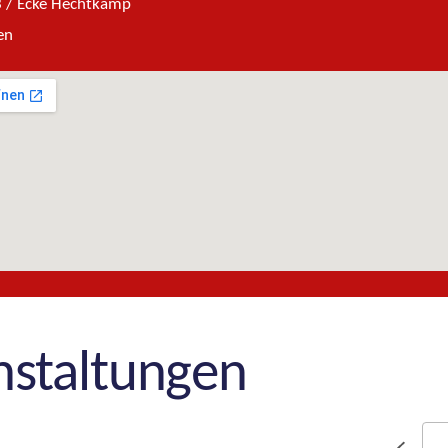
3 / Ecke Hechtkamp
en
nstaltungen