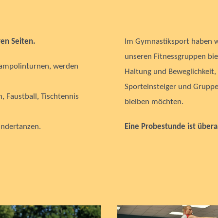
ren Seiten.
Im Gymnastiksport haben wi
unseren Fitnessgruppen biet
rampolinturnen, werden
Haltung und Beweglichkeit,
Sporteinsteiger und Gruppen,
 Faustball, Tischtennis
bleiben möchten.
Kindertanzen.
Eine Probestunde ist überal