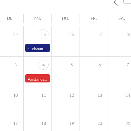
DI.
MI.
DO.
FR.
SA.
24
26
27
28
25
1. Planungstreffen Kinder- und Jugendfest
3
5
6
7
4
Vorstandssitzung
10
11
12
13
14
17
18
19
20
21