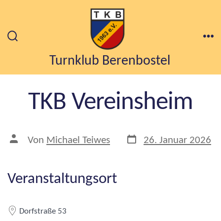
Zum
Inhalt
springen
Suche
Me
ein-/ausblenden
Turnklub Berenbostel
TKB Vereinsheim
Veröffentlichungsdat
Beitragsautor
Von
Michael Teiwes
26. Januar 2026
Veranstaltungsort
Dorfstraße 53