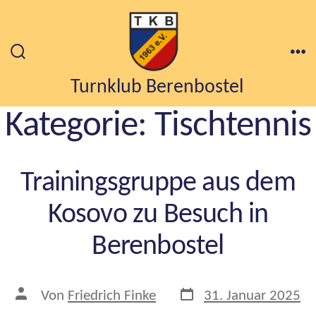
Zum
Inhalt
springen
Suche
Me
ein-/ausblenden
Turnklub Berenbostel
Kategorie:
Tischtennis
Trainingsgruppe aus dem
Kosovo zu Besuch in
Berenbostel
Veröffentlichungsdatu
Beitragsautor
Von
Friedrich Finke
31. Januar 2025