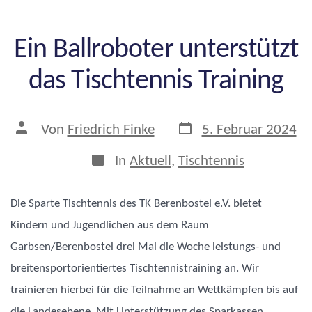
Ein Ballroboter unterstützt
das Tischtennis Training
Veröffentlichungsdatu
Beitragsautor
Von
Friedrich Finke
5. Februar 2024
Kategorien
In
Aktuell
,
Tischtennis
Die Sparte Tischtennis des TK Berenbostel e.V. bietet
Kindern und Jugendlichen aus dem Raum
Garbsen/Berenbostel drei Mal die Woche leistungs- und
breitensportorientiertes Tischtennistraining an. Wir
trainieren hierbei für die Teilnahme an Wettkämpfen bis auf
die Landesebene. Mit Unterstützung des Sparkassen