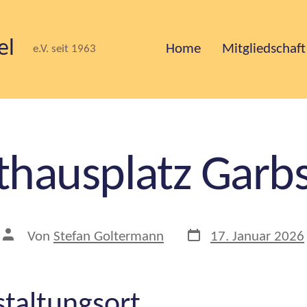
el
Home
Mitgliedschaft
e.V. seit 1963
thausplatz Garb
Veröffentlichungsda
Beitragsautor
Von
Stefan Goltermann
17. Januar 2026
taltungsort