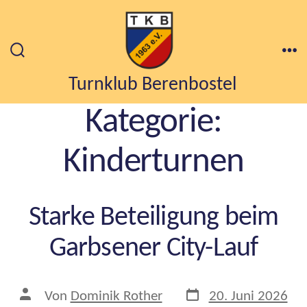
Zum
Inhalt
springen
Suche
Me
ein-/ausblenden
Turnklub Berenbostel
Kategorie:
Kinderturnen
Starke Beteiligung beim
Garbsener City-Lauf
Veröffentlichungsda
Beitragsautor
Von
Dominik Rother
20. Juni 2026