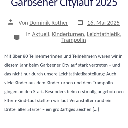
Garbsener Citylauf 2025
Veröffentlichungsda
Beitragsautor
Von
Dominik Rother
16. Mai 2025
In
Aktuell
,
Kinderturnen
,
Leichtathletik
,
Kategorien
Trampolin
Mit über 80 Teilnehmerinnen und Teilnehmern waren wir in
diesem Jahr beim Garbsener Citylauf stark vertreten – und
das nicht nur durch unsere Leichtathletikabteilung: Auch
viele Kinder aus dem Kinderturnen und dem Trampolin
gingen an den Start. Besonders beim erstmalig angebotenen
Eltern-Kind-Lauf stellten wir laut Veranstalter rund ein
Drittel aller Starter – ein großartiges Zeichen […]