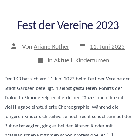
Fest der Vereine 2023
Veröffentlichungsdat
Beitragsautor
Von
Ariane Rother
11. Juni 2023
Kategorien
In
Aktuell
,
Kinderturnen
Der TKB hat sich am 11.Juni 2023 beim Fest der Vereine der
Stadt Garbsen beteiligt.In selbst gestalteten T-Shirts der
Trainerin Simone zeigten die kleinen Tänzerinnen ihre mit
viel Hingabe einstudierte Choreographie. Während die
jüngeren Kinder sich teilweise noch recht schüchtern auf der
Bühne bewegten, ging es bei den älteren Kinder mit
brasilianischen Rhythmen schon professioneller […]